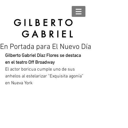
G I L B E R T O
G A B R I E L
En Portada para El Nuevo Día
Gilberto Gabriel Díaz Flores se destaca 
en el teatro Off Broadway
El actor boricua cumple uno de sus 
anhelos al estelarizar “Exquisita agonía” 
en Nueva York