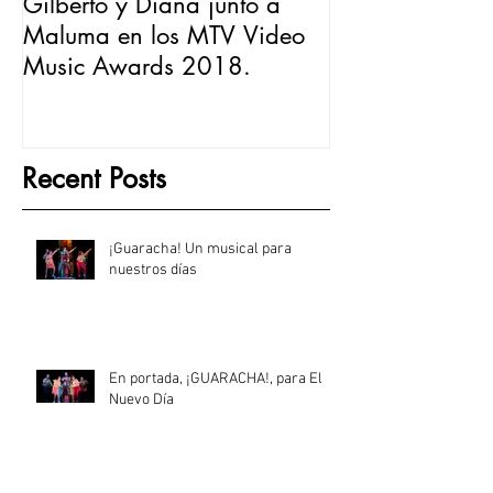
Gilberto y Diana junto a
En Portada par
Maluma en los MTV Video
Día
Music Awards 2018.
Recent Posts
¡Guaracha! Un musical para
nuestros días
En portada, ¡GUARACHA!, para El
Nuevo Día